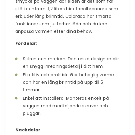
smycke på väggen där elden är det som får
stå i centrum. 1,2 liters
bioetanolbrännare
som
erbjuder lång brinntid, Colorado har smarta
funktioner som justerbar låda och du kan
anpassa värmen efter dina behov.
Fördelar
:
Stilren och modern: Den unika designen blir
en snygg inredningsdetalj i ditt hem.
Effektiv och praktisk: Ger behaglig värme
och har en lång brinntid på upp till 5
timmar.
Enkel att installera: Monteras enkelt på
väggen med medföljande skruvar och
pluggar.
Nackdelar
: