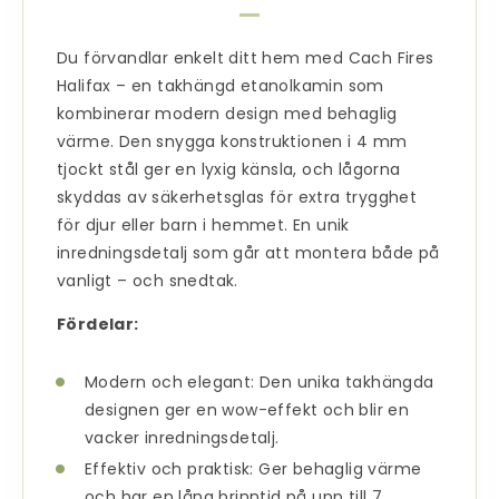
Du förvandlar enkelt ditt hem med Cach Fires
Halifax –
en takhängd etanolkamin
som
kombinerar modern design med behaglig
värme. Den snygga konstruktionen i 4 mm
tjockt stål ger en lyxig känsla, och lågorna
skyddas av säkerhetsglas för extra trygghet
för djur eller barn i hemmet. En unik
inredningsdetalj som går att montera både på
vanligt – och snedtak.
Fördelar:
Modern och elegant: Den unika takhängda
designen ger en wow-effekt och blir en
vacker inredningsdetalj.
Effektiv och praktisk: Ger behaglig värme
och har en lång brinntid på upp till 7